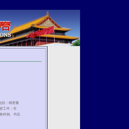
包括：精密量
密工件；车
卷样例。书后