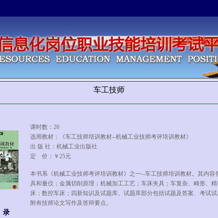
车工技师
课时数：20
选用教材：《车工技师培训教材--机械工业技师考评培训教材》
出 版 社：机械工业出版社
定 价：￥25元
本书系《机械工业技师考评培训教材》之一--车工技师培训教材。其内容
具和量仪；金属切削原理；机械加工工艺；车床夹具；车复杂、畸形、精
床；数控车床；四新知识及试题库。试题库部分包括试题及答案、考试试
附有技师论文写作及答辩要点。
 录