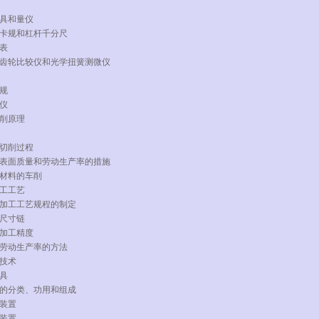
量具和量仪
卡规和杠杆千分尺
表
齿轮比较仪和光学扭簧测微仪
规
仪
切削原理
切削过程
表面质量和劳动生产率的措施
材料的车削
加工工艺
加工工艺规程的制定
尺寸链
加工精度
劳动生产率的方法
技术
夹具
的分类、功用和组成
装置
装置