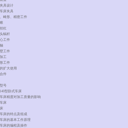
夹具设计
车床夹具
杂、畸形、精密工件
锥
丝杠
头蜗杆
心工件
轴
壁工件
加工
形工件
的扩大使用
合件
型号
140型卧式车床
车床精度对加工质量的影响
车床
车床
车床的特点及组成
车床的基本工作原理
车床的编程及操作