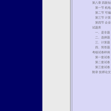
第八章 四新
第一节 机电
第二节 可编
第三节 计算
第四节 企业
试题库
一、是非题
二、选择题
三、计算题
四、简答题
考核试卷样例
第一套试卷
第二套试卷
第三套试卷
附录 技师论