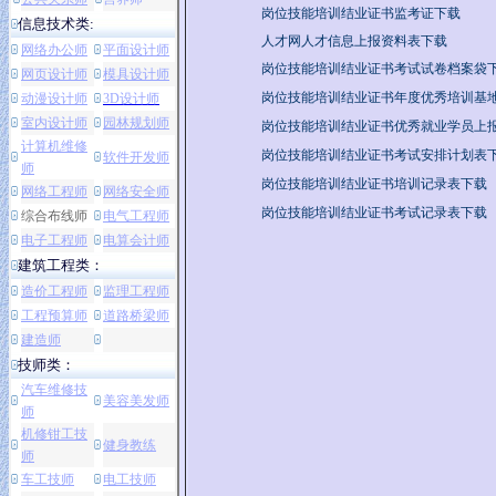
岗位技能培训结业证书监考证下载
信息技术类:
人才网人才信息上报资料表下载
网络办公师
平面设计师
岗位技能培训结业证书考试试卷档案袋
网页设计师
模具设计师
岗位技能培训结业证书年度优秀培训基
动漫设计师
3D设计师
室内设计师
园林规划师
岗位技能培训结业证书优秀就业学员上
计算机维修
岗位技能培训结业证书考试安排计划表
软件开发师
师
岗位技能培训结业证书培训记录表下载
网络工程师
网络安全师
岗位技能培训结业证书考试记录表下载
综合布线师
电气工程师
电子工程师
电算会计师
建筑工程类：
造价工程师
监理工程师
工程预算师
道路桥梁师
建造师
技师类：
汽车维修技
美容美发师
师
机修钳工技
健身教练
师
车工技师
电工技师