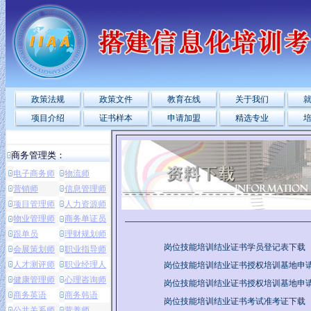
政策法规
政策文件
教育在线
关于我们
项目介绍
证书样本
申请加盟
精选专业
商务管理类：
电子商务师
物流师
营销师
信息管理师
项目管理师
人力资源师
物业管理师
商务单证员
跟单员
理财规划师
岗位技能培训结业证书学员登记表下载
会展策划师
职业指导师
人才测评师
职业经理人
岗位技能培训结业证书授权培训基地申
健康管理师
心理咨询师
岗位技能培训结业证书授权培训基地申
商务英语
商务韩语
岗位技能培训结业证书考试准考证下载
公共关系师
营养师